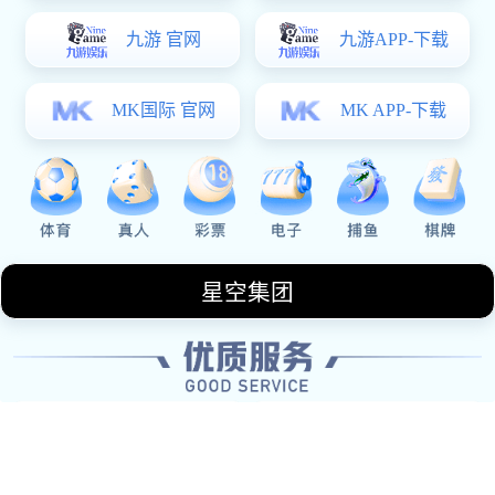
屈精神。
1、极限运动的乐趣与动力
对于许多重庆极限运动队员来说，极限运动不仅是一种爱
好，更是一种生活方式。在高空滑翔、攀岩等活动中，他们
感受到了前所未有的刺激和快乐。这种快感源于突破自我、
征服自然带来的成就感，让他们在每一次挑战中都充满激
情。
此外，团队活动增强了彼此之间的默契。通过共同克服困
难，队员们逐渐建立起深厚的友谊。每一次成功或失败都是
集体记忆的一部分，使得这个团队更加紧密团结。正是这种
归属感让更多人愿意参与到极限运动中来。
在追求刺激的时候，队员们也会享受到身心愉悦带来的放
松。他们通过大自然中的各种冒险活动释放压力，从而更好
地投入到日常工作和生活中去。这样的平衡使得极限运动不
仅仅是身体上的挑战，更成为一种心理上的解压方式。
2、面对困难与危险的勇气