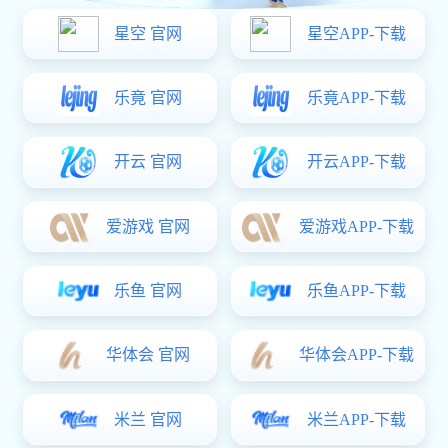
重庆极限运动队揭秘：挑战
极限的激情与坚持之路
2026-05-01
1
分享
重庆极限运动队以其独特的魅力和挑战精神吸引了众多年轻
人的关注。本文将从四个方面揭秘这支团队的激情与坚持之
路，首先探讨他们如何在极限运动中找到乐趣与动力，其次
分析他们面对困难和危险时所表现出的勇气与决心，再者介
绍他们的训练与成长过程，以及最后分享团队成员之间深厚
的情谊。这篇文章不仅展现了重庆极限运动队员们追求自
由、挑战自我的热情，同时也传达出对生活的积极态度和不