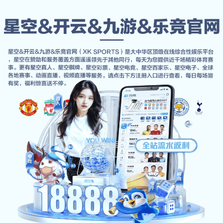
热点聚焦
首页
热点聚焦