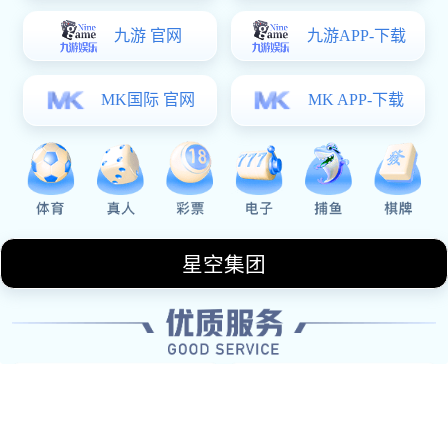
发展潜力。接下来，让我们一同回顾这场精彩绝伦的飞盘
赛！
1、战术对比：各具特色
在本次比赛中，西安飞盘队和深圳飞盘队都采用了各自独特
的战术风格来应对对方。西安队以快速传递和灵活跑位为
主，是一支善于把握机会并迅速反击的球队。他们在进攻时
注重团队配合，通过短传形成有效突破，有效地撕开了深圳
队防线。
相较之下，深圳飞盘队则更加注重整体防守和耐心组织进
攻。在防守端，他们通过紧密盯人和区域防守相结合的方
法，有效限制了西安队的进攻空间。同时，在进攻时，他们
采取拉开阵型，利用长传寻找机会，从而减少失误风险。
这种战术上的差异使得比赛充满悬念，双方你来我往，每一
次进攻都让人屏息以待。最终，这种战术上的碰撞不仅让比
赛更加激烈，也让观众看到了不同风格之间的对抗与融合。